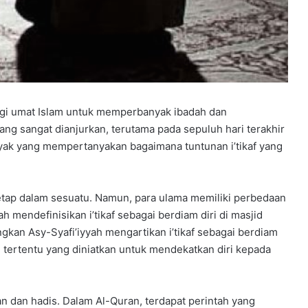
D
e
l
a
n
g
g
u
gi umat Islam untuk memperbanyak ibadah dan
c
ang sangat dianjurkan, terutama pada sepuluh hari terakhir
i
nyak yang mempertanyakan bagaimana tuntunan i’tikaf yang
p
t
a
k
enetap dalam sesuatu. Namun, para ulama memiliki perbedaan
a
h mendefinisikan i’tikaf sebagai berdiam diri di masjid
n
gkan Asy-Syafi’iyyah mengartikan i’tikaf sebagai berdiam
l
 tertentu yang diniatkan untuk mendekatkan diri kepada
u
l
u
s
uran dan hadis. Dalam Al-Quran, terdapat perintah yang