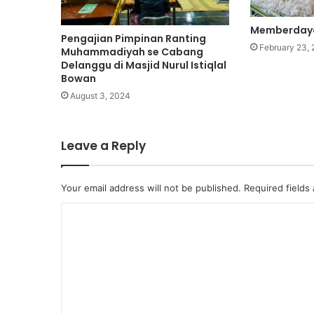
Memberday
Pengajian Pimpinan Ranting
February 23,
Muhammadiyah se Cabang
Delanggu di Masjid Nurul Istiqlal
Bowan
August 3, 2024
Leave a Reply
Your email address will not be published.
Required fields
C
o
m
m
e