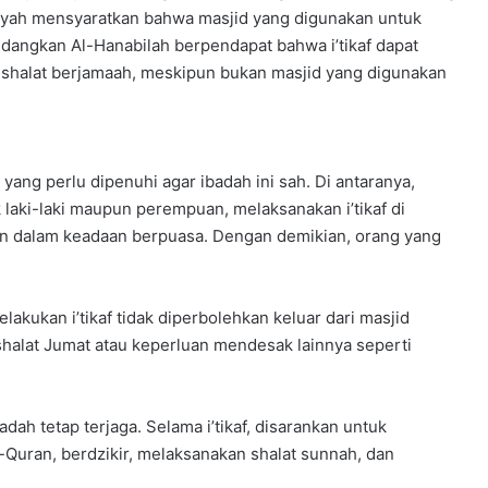
n
fiyah mensyaratkan bahwa masjid yang digunakan untuk
a
edangkan Al-Hanabilah berpendapat bahwa i’tikaf dapat
l
k shalat berjamaah, meskipun bukan masjid yang digunakan
 yang perlu dipenuhi agar ibadah ini sah. Di antaranya,
 laki-laki maupun perempuan, melaksanakan i’tikaf di
ibkan dalam keadaan berpuasa. Dengan demikian, orang yang
lakukan i’tikaf tidak diperbolehkan keluar dari masjid
 shalat Jumat atau keperluan mendesak lainnya seperti
ah tetap terjaga. Selama i’tikaf, disarankan untuk
uran, berdzikir, melaksanakan shalat sunnah, dan