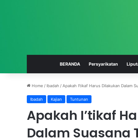
BERANDA
Persyarikatan
Liput
Home
/
Ibadah
/
Apakah I’tikaf Harus Dilakukan Dalam S
Ibadah
Kajian
Tuntunan
S
Apakah I’tikaf H
M
K
M
Dalam Suasana T
u
h