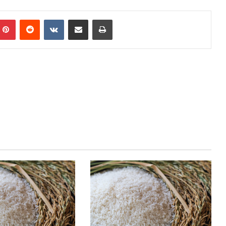
Pinterest
Reddit
VKontakte
Share via Email
Print