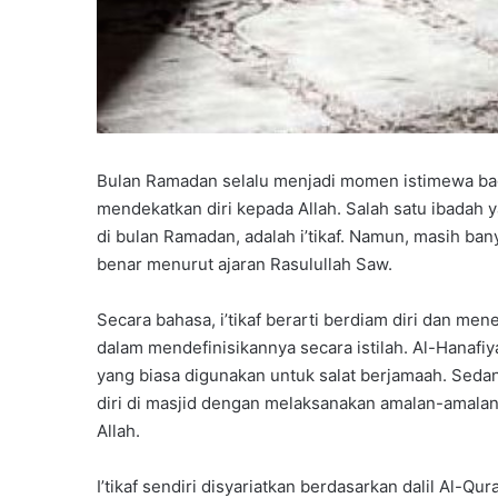
r
A
k
h
i
r
u
s
Bulan Ramadan selalu menjadi momen istimewa ba
s
mendekatkan diri kepada Allah. Salah satu ibadah y
a
di bulan Ramadan, adalah i’tikaf. Namun, masih ba
n
benar menurut ajaran Rasulullah Saw.
a
h
s
Secara bahasa, i’tikaf berarti berdiam diri dan m
i
dalam mendefinisikannya secara istilah. Al-Hanafiya
s
yang biasa digunakan untuk salat berjamaah. Sedan
w
diri di masjid dengan melaksanakan amalan-amalan
a
k
Allah.
e
l
I’tikaf sendiri disyariatkan berdasarkan dalil Al-Q