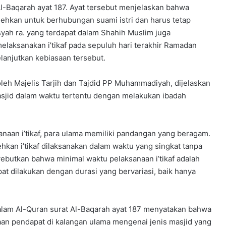
a
Al-Baqarah ayat 187. Ayat tersebut menjelaskan bahwa
n
bolehkan untuk berhubungan suami istri dan harus tetap
y
a
isyah ra. yang terdapat dalam Shahih Muslim juga
n
laksanakan i’tikaf pada sepuluh hari terakhir Ramadan
g
melanjutkan kebiasaan tersebut.
c
a
eh Majelis Tarjih dan Tajdid PP Muhammadiyah, dijelaskan
k
 masjid dalam waktu tertentu dengan melakukan ibadah
a
p
d
a
anaan i’tikaf, para ulama memiliki pandangan yang beragam.
n
kan i’tikaf dilaksanakan dalam waktu yang singkat tanpa
p
yebutkan bahwa minimal waktu pelaksanaan i’tikaf adalah
r
o
apat dilakukan dengan durasi yang bervariasi, baik hanya
f
e
s
alam Al-Quran surat Al-Baqarah ayat 187 menyatakan bahwa
i
edaan pendapat di kalangan ulama mengenai jenis masjid yang
o