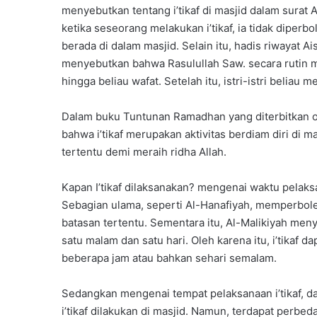
a
menyebutkan tentang i’tikaf di masjid dalam surat 
s
ketika seseorang melakukan i’tikaf, ia tidak diper
X
I
berada di dalam masjid. Selain itu, hadis riwayat A
I
menyebutkan bahwa Rasulullah Saw. secara rutin me
A
hingga beliau wafat. Setelah itu, istri-istri beliau 
n
g
Dalam buku Tuntunan Ramadhan yang diterbitkan ol
k
bahwa i’tikaf merupakan aktivitas berdiam diri di
a
t
tertentu demi meraih ridha Allah.
a
n
Kapan I’tikaf dilaksanakan? mengenai waktu pelaks
k
Sebagian ulama, seperti Al-Hanafiyah, memperboleh
e
batasan tertentu. Sementara itu, Al-Malikiyah men
-
3
satu malam dan satu hari. Oleh karena itu, i’tikaf d
0
beberapa jam atau bahkan sehari semalam.
Sedangkan mengenai tempat pelaksanaan i’tikaf, d
i’tikaf dilakukan di masjid. Namun, terdapat perb