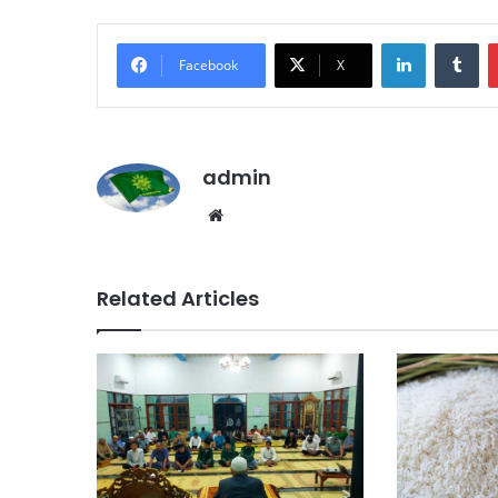
LinkedIn
Tumblr
Facebook
X
admin
We
bsi
te
Related Articles