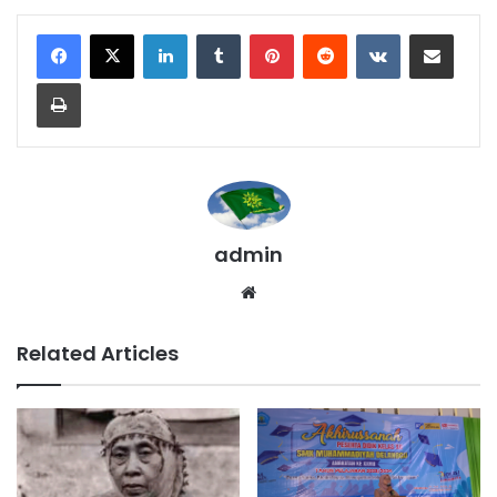
LinkedIn
Tumblr
Pinterest
Reddit
VKontakte
Share via Email
Print
admin
We
bsi
te
Related Articles