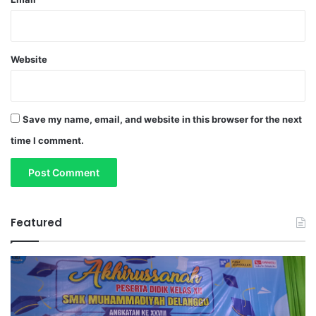
Website
Save my name, email, and website in this browser for the next
time I comment.
Featured
A
T
k
a
h
r
i
l