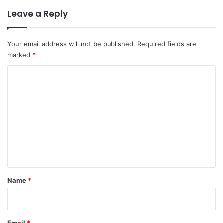
Leave a Reply
Your email address will not be published.
Required fields are
marked
*
C
o
m
m
e
n
t
Name
*
Email
*