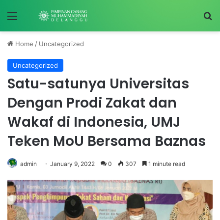
Menu
S
Home
/
Uncategorized
Uncategorized
Satu-satunya Universitas
Dengan Prodi Zakat dan
Wakaf di Indonesia, UMJ
Teken MoU Bersama Baznas
admin
January 9, 2022
0
307
1 minute read