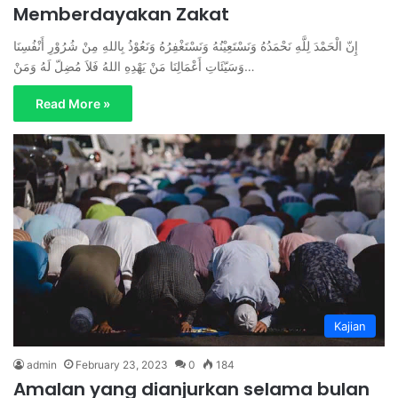
Memberdayakan Zakat
إِنّ الْحَمْدَ لِلَّهِ نَحْمَدُهُ وَنَسْتَعِيْنُهُ وَنَسْتَغْفِرُهُ وَنَعُوْذُ بِاللهِ مِنْ شُرُوْرِ أَنْفُسِنَا
وَسَيّئَاتِ أَعْمَالِنَا مَنْ يَهْدِهِ اللهُ فَلاَ مُضِلّ لَهُ وَمَنْ…
Read More »
Kajian
admin
February 23, 2023
0
184
Amalan yang dianjurkan selama bulan