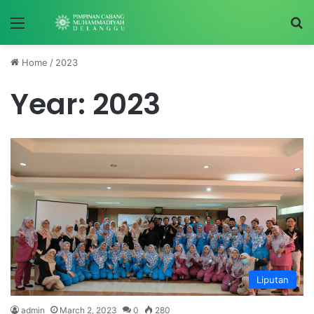
Menu
S
Home
/
2023
Year:
2023
Liputan
admin
March 2, 2023
0
280