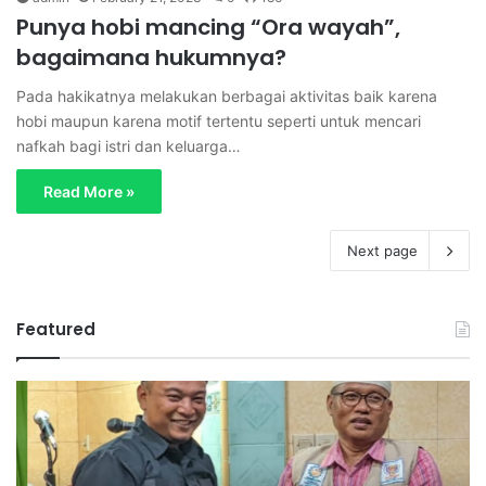
Punya hobi mancing “Ora wayah”,
bagaimana hukumnya?
Pada hakikatnya melakukan berbagai aktivitas baik karena
hobi maupun karena motif tertentu seperti untuk mencari
nafkah bagi istri dan keluarga…
Read More »
Next page
Featured
T
S
a
a
r
m
l
b
i
u