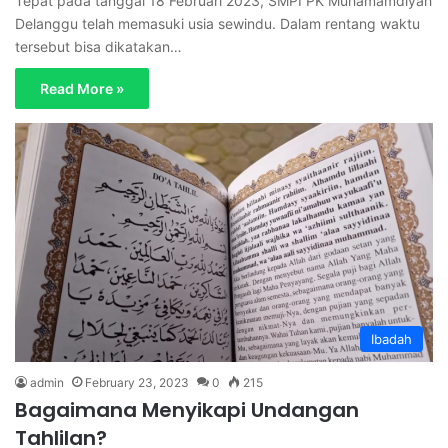
Tepat pada tanggal 18 Februari 2023, SMPI PK Muhamamdiyah
Delanggu telah memasuki usia sewindu. Dalam rentang waktu
tersebut bisa dikatakan…
Read More »
Ibadah
admin
February 23, 2023
0
215
Bagaimana Menyikapi Undangan
Tahlilan?