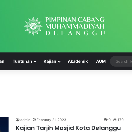
an
Tuntunan
Kajian
Akademik
AUM
A
k
h
i
admin
February 21, 2023
0
179
r
Kajian Tarjih Masjid Kota Delanggu
May 14, 2024
u