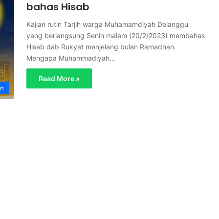
Akhirussana
y 15, 2025
bahas Hisab
s
K Muhammadiyah Delanggu
Muhammadiy
s
lar Akhirussanah siswa kelas XII
ciptakan lul
Kajian rutin Tarjih warga Muhamamdiyah Delanggu
a
gkatan ke-30
profesional
yang berlangsung Senin malam (20/2/2023) membahas
n
Hisab dab Rukyat menjelang bulan Ramadhan.
a
Mengapa Muhammadiyah…
h
S
Read More »
M
an
K
M
u
h
a
m
m
a
d
i
y
a
h