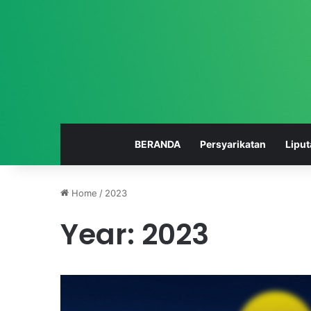
BERANDA
Persyarikatan
Liput
Home
/
2023
Year:
2023
S
S
a
M
t
K
u
M
-
u
January 9, 2022
s
h