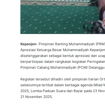
r
A
k
h
i
r
u
s
s
Kepanjen-
Pimpinan Ranting Muhammadiyah (PRM) 
a
Apresiasi Keluarga Besar Muhammadiyah Kepanjen”
n
diselenggarakan sebagai bentuk apresiasi dan ucap
a
h
berpartisipasi dalam rangkaian kegiatan Peringat
s
Pimpinan Cabang Muhammadiyah (PCM) Delanggu
i
s
Kegiatan tersebut dihadiri oleh pimpinan harian O
w
sebelumnya terlibat dalam berbagai agenda Milad
a
k
2025, Lomba Paduan Suara dan Bazar pada 23 Nove
e
21 November 2025.
l