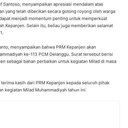
a
f Santoso, menyampaikan apresiasi mendalam atas
n
aan yang telah diberikan secara gotong royong oleh warga
y
a
i dapat menjadi momentum penting untuk memperkuat
n
h Kepanjen. Selain itu, beliau juga memberikan selamat
g
1.
c
a
ryanto, menyampaikan bahwa PRM Kepanjen akan
k
hammadiyah ke-113 PCM Delanggu. Surat tersebut berisi
a
p
jen sebagai bahan perbaikan untuk kegiatan Milad di masa
d
a
n
n terima kasih dari PRM Kepanjen kepada seluruh pihak
p
n kegiatan Milad Muhammadiyah tahun ini.
r
o
f
e
s
i
o