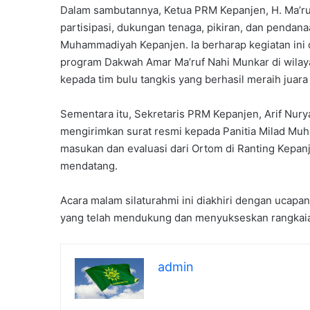
a
Dalam sambutannya, Ketua PRM Kepanjen, H. Ma’ru
s
partisipasi, dukungan tenaga, pikiran, dan pendan
X
I
Muhammadiyah Kepanjen. Ia berharap kegiatan in
I
program Dakwah Amar Ma’ruf Nahi Munkar di wilaya
A
kepada tim bulu tangkis yang berhasil meraih juara 
n
g
Sementara itu, Sekretaris PRM Kepanjen, Arif Nu
k
mengirimkan surat resmi kepada Panitia Milad Mu
a
t
masukan dan evaluasi dari Ortom di Ranting Kepan
a
mendatang.
n
k
Acara malam silaturahmi ini diakhiri dengan ucapa
e
yang telah mendukung dan menyukseskan rangkaia
-
3
0
admin