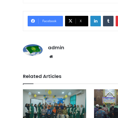
LinkedIn
Tumblr
Facebook
X
admin
We
bsi
te
Related Articles