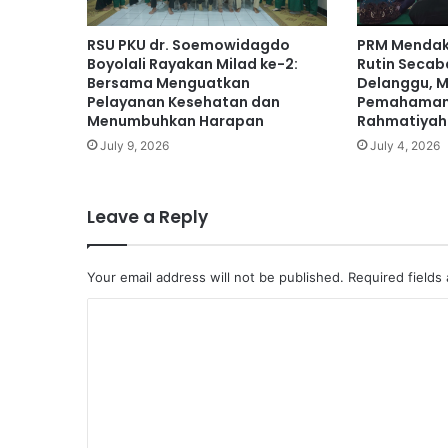
RSU PKU dr. Soemowidagdo
PRM Mendak 
Boyolali Rayakan Milad ke-2:
Rutin Seca
Bersama Menguatkan
Delanggu, 
Pelayanan Kesehatan dan
Pemahaman
Menumbuhkan Harapan
Rahmatiyah
July 9, 2026
July 4, 2026
Leave a Reply
Your email address will not be published.
Required fields
C
o
m
m
e