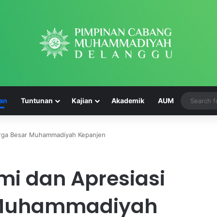
an
Tuntunan
Kajian
Akademik
AUM
uarga Besar Muhammadiyah Kepanjen
A
mi dan Apresiasi
k
h
i
 Muhammadiyah
r
May 14, 2024
u