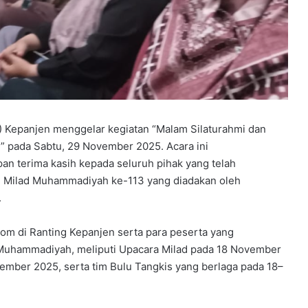
D
e
l
a
n
g
g
u
c
Kepanjen menggelar kegiatan “Malam Silaturahmi dan
i
 pada Sabtu, 29 November 2025. Acara ini
p
an terima kasih kepada seluruh pihak yang telah
t
a
an Milad Muhammadiyah ke-113 yang diadakan oleh
k
.
a
n
rtom di Ranting Kepanjen serta para peserta yang
l
 Muhammadiyah, meliputi Upacara Milad pada 18 November
u
l
mber 2025, serta tim Bulu Tangkis yang berlaga pada 18–
u
s