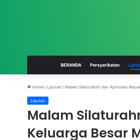
BERANDA
Persyarikatan
Liput
Home
/
Liputan
/
Malam Silaturahmi dan Apresiasi Kel
Liputan
S
Malam Silaturah
M
K
M
Keluarga Besar
u
anuary 9, 2022
h