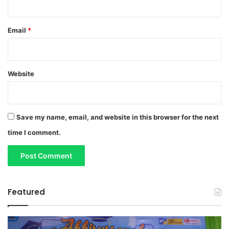
Email
*
Website
Save my name, email, and website in this browser for the next
time I comment.
Featured
T
S