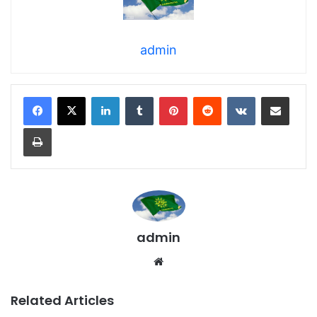
admin
LinkedIn
Tumblr
Pinterest
Reddit
VKontakte
Share via Email
Print
admin
We
bsi
te
Related Articles