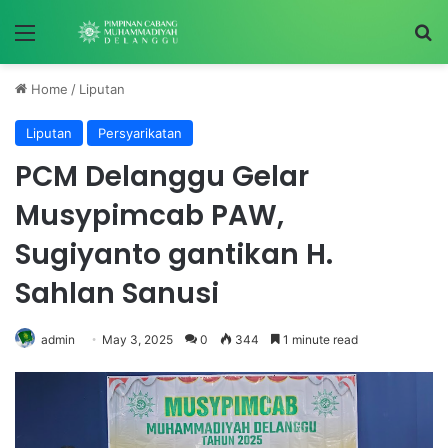
Menu
S
Home
/
Liputan
Liputan
Persyarikatan
PCM Delanggu Gelar
Musypimcab PAW,
Sugiyanto gantikan H.
Sahlan Sanusi
admin
May 3, 2025
0
344
1 minute read