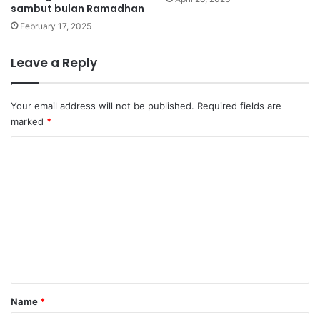
sambut bulan Ramadhan
February 17, 2025
Leave a Reply
Your email address will not be published.
Required fields are
marked
*
C
o
m
m
e
n
t
Name
*