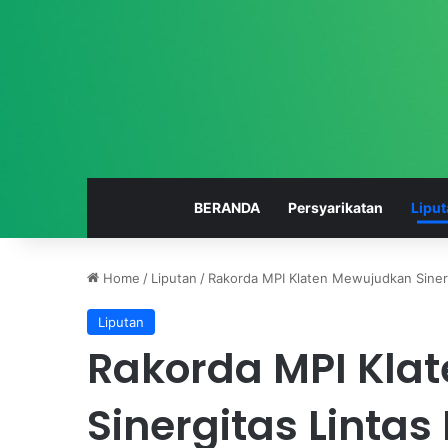
BERANDA
Persyarikatan
Liput
Home
/
Liputan
/
Rakorda MPI Klaten Mewujudkan Sine
Liputan
S
Rakorda MPI Kla
M
K
M
Sinergitas Linta
u
h