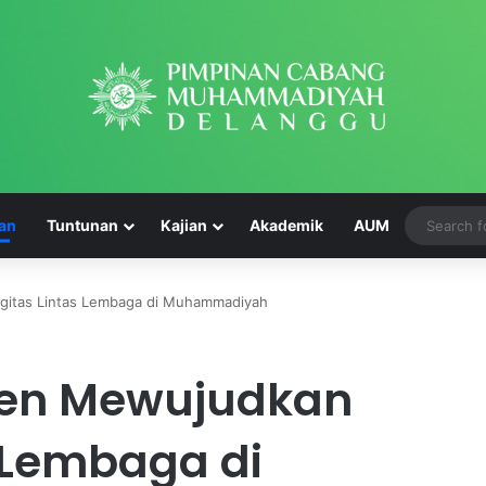
an
Tuntunan
Kajian
Akademik
AUM
rgitas Lintas Lembaga di Muhammadiyah
A
ten Mewujudkan
k
h
i
s Lembaga di
r
May 14, 2024
u