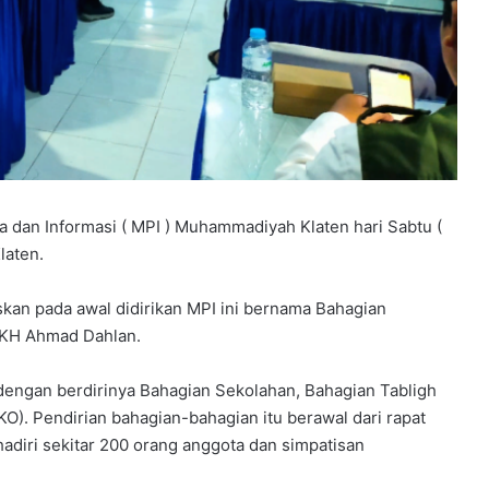
D
e
l
a
n
g
g
u
c
i
ka dan Informasi ( MPI ) Muhammadiyah Klaten hari Sabtu (
p
laten.
t
a
k
kan pada awal didirikan MPI ini bernama Bahagian
a
 KH Ahmad Dahlan.
n
l
dengan berdirinya Bahagian Sekolahan, Bahagian Tabligh
u
. Pendirian bahagian-bahagian itu berawal dari rapat
l
adiri sekitar 200 orang anggota dan simpatisan
u
s