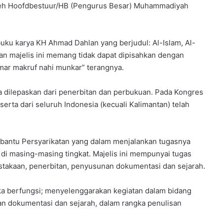
eh Hoofdbestuur/HB (Pengurus Besar) Muhammadiyah
n
a
l
 buku karya KH Ahmad Dahlan yang berjudul: Al-Islam, Al-
n majelis ini memang tidak dapat dipisahkan dengan
ar makruf nahi munkar” terangnya.
dilepaskan dari penerbitan dan perbukuan. Pada Kongres
rta dari seluruh Indonesia (kecuali Kalimantan) telah
mbantu Persyarikatan yang dalam menjalankan tugasnya
i masing-masing tingkat. Majelis ini mempunyai tugas
stakaan, penerbitan, penyusunan dokumentasi dan sejarah.
ka berfungsi; menyelenggarakan kegiatan dalam bidang
an dokumentasi dan sejarah, dalam rangka penulisan