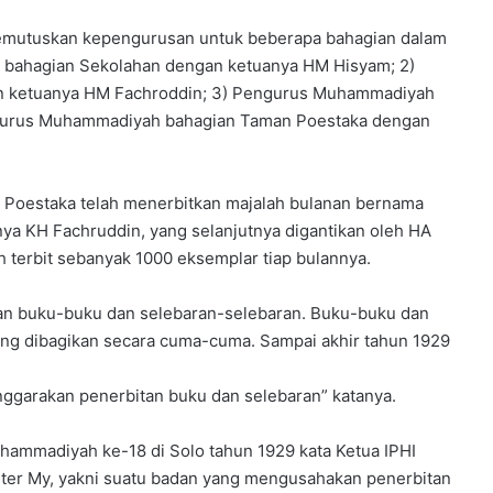
a
n
memutuskan kepengurusan untuk beberapa bahagian dalam
y
 bahagian Sekolahan dengan ketuanya HM Hisyam; 2)
a
n ketuanya HM Fachroddin; 3) Pengurus Muhammadiyah
n
g
ngurus Muhammadiyah bahagian Taman Poestaka dengan
c
a
k
 Poestaka telah menerbitkan majalah bulanan bernama
a
 KH Fachruddin, yang selanjutnya digantikan oleh HA
p
d
 terbit sebanyak 1000 eksemplar tiap bulannya.
a
n
kan buku-buku dan selebaran-selebaran. Buku-buku dan
p
yang dibagikan secara cuma-cuma. Sampai akhir tahun 1929
r
o
f
nggarakan penerbitan buku dan selebaran” katanya.
e
s
ammadiyah ke-18 di Solo tahun 1929 kata Ketua IPHI
i
ster My, yakni suatu badan yang mengusahakan penerbitan
o