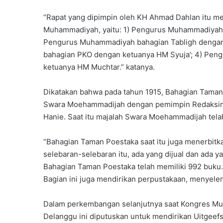
a
s
“Rapat yang dipimpin oleh KH Ahmad Dahlan itu 
X
Muhammadiyah, yaitu: 1) Pengurus Muhammadiyah
I
Pengurus Muhammadiyah bahagian Tabligh denga
I
A
bahagian PKO dengan ketuanya HM Syuja’; 4) Pe
n
ketuanya HM Muchtar.” katanya.
g
k
Dikatakan bahwa pada tahun 1915, Bahagian Taman
a
Swara Moehammadijah dengan pemimpin Redaksinya
t
a
Hanie. Saat itu majalah Swara Moehammadijah telah
n
k
“Bahagian Taman Poestaka saat itu juga menerbit
e
selebaran-selebaran itu, ada yang dijual dan ada 
-
Bahagian Taman Poestaka telah memiliki 992 buku.
3
0
Bagian ini juga mendirikan perpustakaan, menyele
Dalam perkembangan selanjutnya saat Kongres Muh
Delanggu ini diputuskan untuk mendirikan Uitgeef