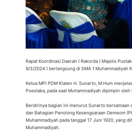
r
A
k
h
i
r
u
s
s
a
Rapat Koordinasi Daerah ( Rakorda ) Majelis Pusta
n
9/3/2024 ) berlangsung di SMA 1 Muhammadiyah K
a
h
s
Ketua MPI PDM Klaten H. Sunarto, M.Hum menjelas
i
Poestaka, pada saat Muhammadiyah dipimpin oleh
s
w
Berdirinya bagian ini menurut Sunarto bersamaan 
a
dan Bahagian Penolong Kesengsaraan Oemeom (PKO)
k
Muhammadiyah pada tanggal 17 Juni 1920, yang dih
e
l
Muhammadiyah.