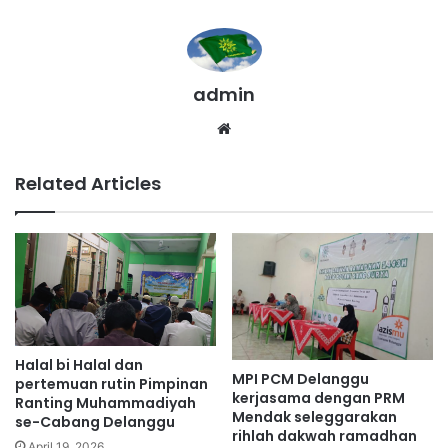
admin
We
bsi
te
Related Articles
Halal bi Halal dan
MPI PCM Delanggu
pertemuan rutin Pimpinan
kerjasama dengan PRM
Ranting Muhammadiyah
Mendak seleggarakan
se-Cabang Delanggu
rihlah dakwah ramadhan
April 19, 2026