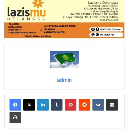
admin
LinkedIn
Tumblr
Pinterest
Reddit
VKontakte
Share via Email
Print