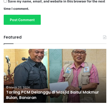
Save my name, email, and website in this browser for the next
time I comment.
Featured
T
S
a
a
r
m
l
b
i
u
n
t
g
R
P
a
March 20, 2024
Tarling PCM Delanggu di Masjid Baitul Makmur
C
m
Bulan, Banaran
M
a
D
d
e
h