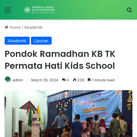
Menu
S
Home
/
Akademik
Akademik
Liputan
Pondok Ramadhan KB TK
Permata Hati Kids School
admin
March 29, 2024
0
239
1 minute read