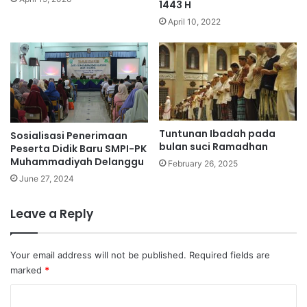
1443 H
April 10, 2022
Tuntunan Ibadah pada
Sosialisasi Penerimaan
bulan suci Ramadhan
Peserta Didik Baru SMPI-PK
Muhammadiyah Delanggu
February 26, 2025
June 27, 2024
Leave a Reply
Your email address will not be published.
Required fields are
marked
*
C