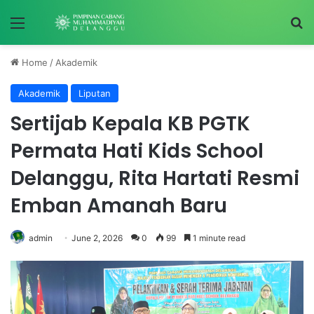
Menu
S
Home
/
Akademik
Akademik
Liputan
Sertijab Kepala KB PGTK
Permata Hati Kids School
Delanggu, Rita Hartati Resmi
Emban Amanah Baru
admin
June 2, 2026
0
99
1 minute read