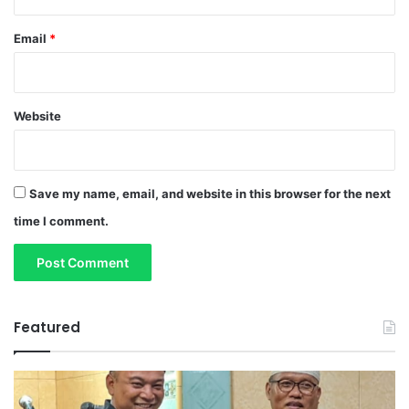
Email
*
Website
Save my name, email, and website in this browser for the next
time I comment.
Featured
S
a