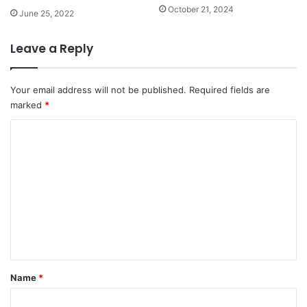
October 21, 2024
June 25, 2022
Leave a Reply
Your email address will not be published.
Required fields are
marked
*
C
o
m
m
e
n
t
Name
*