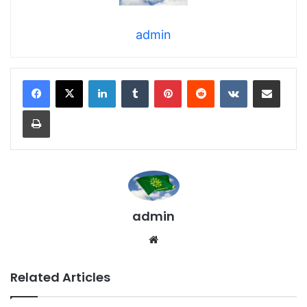
admin
LinkedIn
Tumblr
Pinterest
Reddit
VKontakte
Share via Email
Print
admin
We
bsi
te
Related Articles