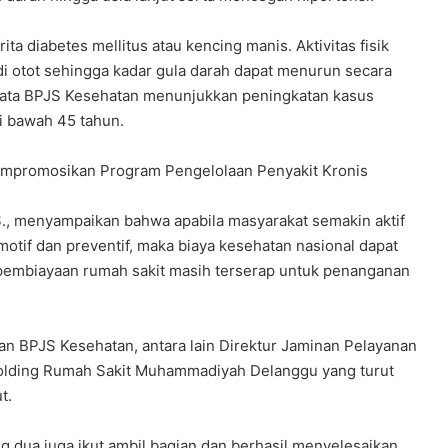
a
n
y
ita diabetes mellitus atau kencing manis. Aktivitas fisik
a
i otot sehingga kadar gula darah dapat menurun secara
n
t data BPJS Kesehatan menunjukkan peningkatan kasus
g
i bawah 45 tahun.
c
a
k
empromosikan Program Pengelolaan Penyakit Kronis
a
p
R.S., menyampaikan bahwa apabila masyarakat semakin aktif
d
motif dan preventif, maka biaya kesehatan nasional dapat
a
ar pembiayaan rumah sakit masih terserap untuk penanganan
n
p
r
o
inan BPJS Kesehatan, antara lain Direktur Jaminan Pelayanan
f
 Holding Rumah Sakit Muhammadiyah Delanggu yang turut
e
t.
s
i
o
g dua juga ikut ambil bagian dan berhasil menyelesaikan