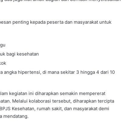
n
a
l
 pesan penting kepada peserta dan masyarakat untuk
ggu
uk bagi kesehatan
kok
angka hipertensi, di mana sekitar 3 hingga 4 dari 10
am kegiatan ini diharapkan semakin mempererat
an. Melalui kolaborasi tersebut, diharapkan tercipta
BPJS Kesehatan, rumah sakit, dan masyarakat demi
sa mendatang.