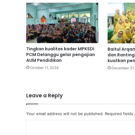
Tingkan kualitas kader MPKSDI
Baitul Arqa
PCM Delanggu gelar pengajian
dan Ranting
AUM Pendidikan
kuatkan pe
October 11, 2024
December 31,
Leave a Reply
Your email address will not be published.
Required fields
C
o