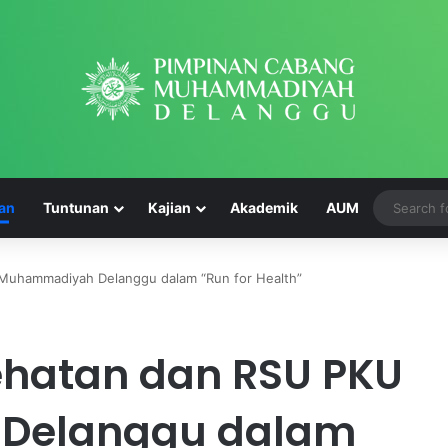
an
Tuntunan
Kajian
Akademik
AUM
 Muhammadiyah Delanggu dalam “Run for Health”
A
ehatan dan RSU PKU
k
h
i
Delanggu dalam
r
May 14, 2024
u