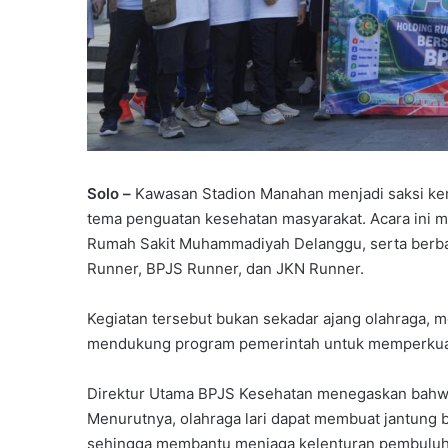
r
A
k
h
i
r
u
s
s
Solo –
Kawasan Stadion Manahan menjadi saksi ke
a
n
tema penguatan kesehatan masyarakat. Acara ini me
a
Rumah Sakit Muhammadiyah Delanggu, serta berba
h
Runner, BPJS Runner, dan JKN Runner.
s
i
Kegiatan tersebut bukan sekadar ajang olahraga, m
s
mendukung program pemerintah untuk memperkuat
w
a
k
Direktur Utama BPJS Kesehatan menegaskan bahwa a
e
Menurutnya, olahraga lari dapat membuat jantung b
l
sehingga membantu menjaga kelenturan pembuluh d