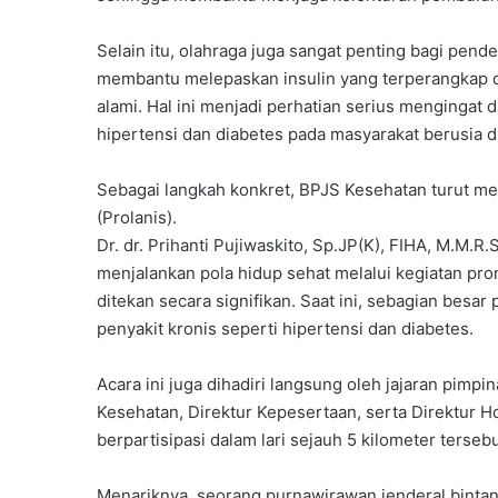
a
s
X
Selain itu, olahraga juga sangat penting bagi pender
I
membantu melepaskan insulin yang terperangkap d
I
alami. Hal ini menjadi perhatian serius menginga
A
hipertensi dan diabetes pada masyarakat berusia d
n
g
k
Sebagai langkah konkret, BPJS Kesehatan turut m
a
(Prolanis).
t
Dr. dr. Prihanti Pujiwaskito, Sp.JP(K), FIHA, M.M.
a
menjalankan pola hidup sehat melalui kegiatan pro
n
ditekan secara signifikan. Saat ini, sebagian bes
k
e
penyakit kronis seperti hipertensi dan diabetes.
-
3
Acara ini juga dihadiri langsung oleh jajaran pimp
0
Kesehatan, Direktur Kepesertaan, serta Direktur
berpartisipasi dalam lari sejauh 5 kilometer tersebu
Menariknya, seorang purnawirawan jenderal bintan