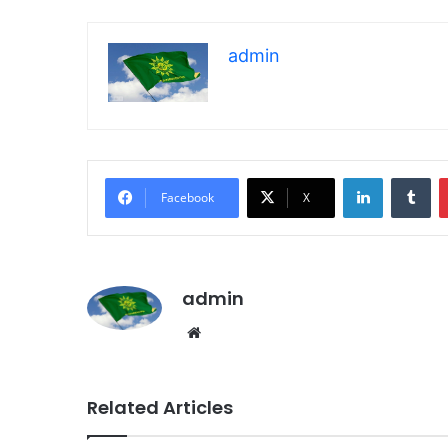
admin
LinkedIn
Tumblr
Facebook
X
admin
We
bsi
te
Related Articles