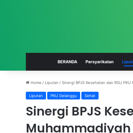
BERANDA
Persyarikatan
Liput
Home
/
Liputan
/
Sinergi BPJS Kesehatan dan RSU PKU
Liputan
PKU Delanggu
Sehat
S
Sinergi BPJS Kes
M
K
M
Muhammadiyah 
u
h