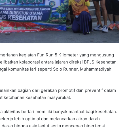
D
e
l
a
n
g
g
u
c
meriahan kegiatan Fun Run 5 Kilometer yang mengusung
i
p
libatkan kolaborasi antara jajaran direksi BPJS Kesehatan,
t
gai komunitas lari seperti Solo Runner, Muhammadiyah
a
k
a
elainkan bagian dari gerakan promotif dan preventif dalam
n
 ketahanan kesehatan masyarakat.
l
u
l
ktivitas berlari memiliki banyak manfaat bagi kesehatan.
u
ekerja lebih optimal dan melancarkan aliran darah
s
arah hingga usia lanjut serta mencegah hipertensi.