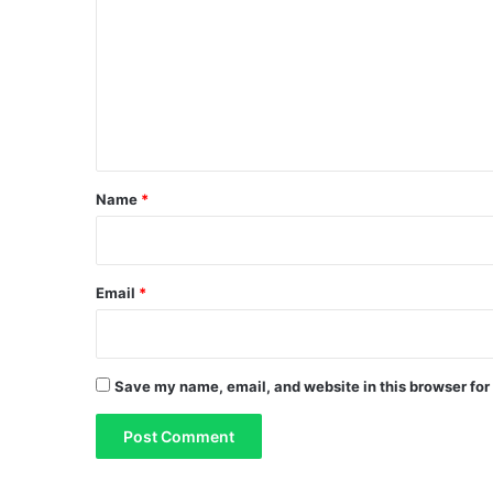
m
m
e
n
t
Name
*
Email
*
Save my name, email, and website in this browser for