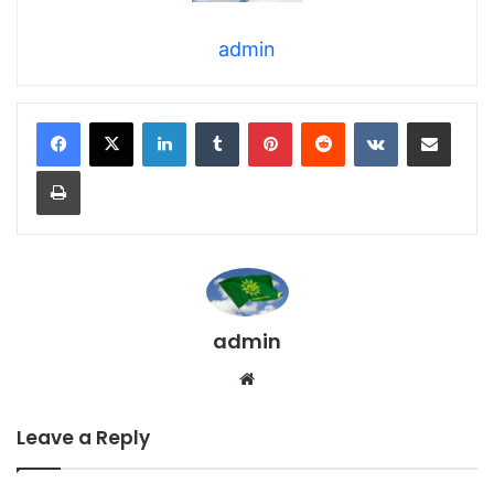
admin
LinkedIn
Tumblr
Pinterest
Reddit
VKontakte
Share via Email
Print
admin
We
bsi
te
Leave a Reply