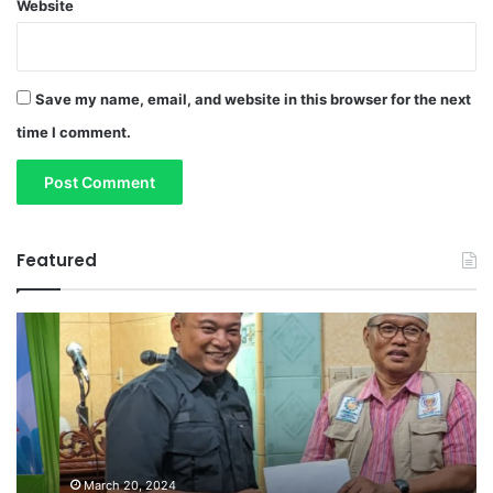
Website
Save my name, email, and website in this browser for the next
time I comment.
Featured
T
S
a
a
r
m
l
b
i
u
n
t
g
R
P
a
March 20, 2024