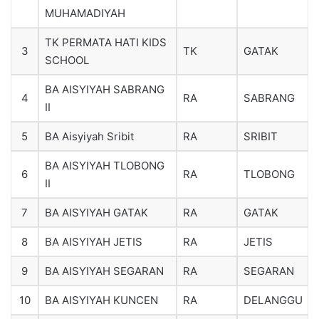
MUHAMADIYAH
TK PERMATA HATI KIDS
3
TK
GATAK
SCHOOL
BA AISYIYAH SABRANG
4
RA
SABRANG
II
5
BA Aisyiyah Sribit
RA
SRIBIT
BA AISYIYAH TLOBONG
6
RA
TLOBONG
II
7
BA AISYIYAH GATAK
RA
GATAK
8
BA AISYIYAH JETIS
RA
JETIS
9
BA AISYIYAH SEGARAN
RA
SEGARAN
10
BA AISYIYAH KUNCEN
RA
DELANGGU