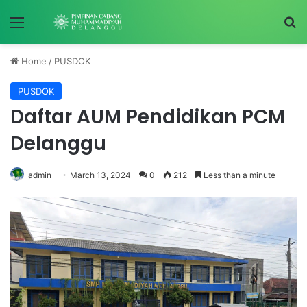
Menu
S
Home
/
PUSDOK
PUSDOK
Daftar AUM Pendidikan PCM
Delanggu
admin
March 13, 2024
0
212
Less than a minute