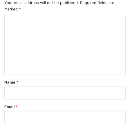
Your email address will not be published.
Required fields are
marked
*
C
o
m
m
e
n
t
Name
*
Email
*