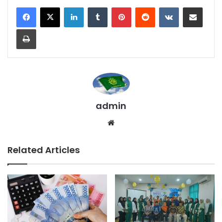
LinkedIn
Tumblr
Pinterest
Reddit
VKontakte
Share via Email
Print
admin
We
bsi
te
Related Articles