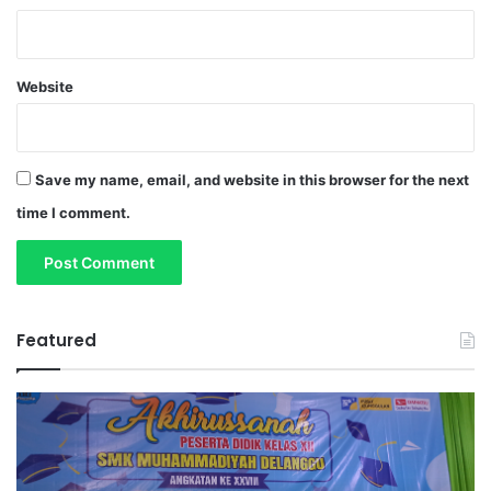
Website
Save my name, email, and website in this browser for the next
time I comment.
Featured
T
a
r
l