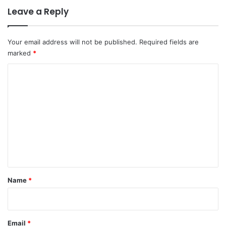
Leave a Reply
Your email address will not be published.
Required fields are
marked
*
C
o
m
m
e
n
t
Name
*
Email
*