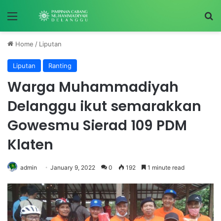
Menu
S
Home
/
Liputan
Liputan
Ranting
Warga Muhammadiyah
Delanggu ikut semarakkan
Gowesmu Sierad 109 PDM
Klaten
admin
January 9, 2022
0
192
1 minute read