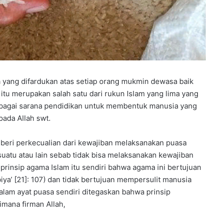
D
e
l
a
n
g
g
u
 yang difardukan atas setiap orang mukmin dewasa baik
c
tu merupakan salah satu dari rukun Islam yang lima yang
i
 sebagai sarana pendidikan untuk membentuk manusia yang
p
t
ada Allah swt.
a
k
beri perkecualian dari kewajiban melaksanakan puasa
a
uatu atau lain sebab tidak bisa melaksanakan kewajiban
n
 prinsip agama Islam itu sendiri bahwa agama ini bertujuan
l
u
a’ [21]: 107) dan tidak bertujuan mempersulit manusia
l
 dalam ayat puasa sendiri ditegaskan bahwa prinsip
u
mana firman Allah,
s