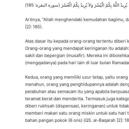
a
يُرِيدُ اللَّهُ بِكُمُ الْيُسْرَ وَلاَ يُرِيدُ بِكُمُ الْعُسْرَ (سورة البقرة: 185)
s
X
I
Artinya, “Allah menghendaki kemudahan bagimu, d
I
[2]: 185).
A
n
Atas dasar itu kepada orang-orang tertentu diberi
g
Orang-orang yang mendapat keringanan itu adalah:
k
a
sakit dan bepergian (musafir). Mereka ini dibolehk
t
(mengqadanya) pada hari lain di luar bulan Ramadan
a
n
Kedua, orang yang memiliki uzur tetap, yaitu orang 
k
menahun, orang yang penghidupannya adalah dengan
e
-
pelabuhan atau semacam itu yang apabila berpuas
3
teramat berat dan menderita. Termasuk juga katego
0
diberi rukhsah (dispensasi, keringanan) untuk tida
memberi makan satu orang miskin untuk satu hari
bahan pangan pokok (6 ons) (QS. al-Baqarah [2]: 18