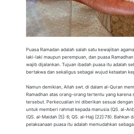
r
A
k
h
i
r
u
s
Puasa Ramadan adalah salah satu kewajiban agama
s
laki-laki maupun perempuan, dan puasa Ramadhan i
a
wajib dijalankan. Tujuan ibadah puasa itu adalah
n
a
bertakwa dan sekaligus sebagai wujud ketaatan kep
h
s
Namun demikian, Allah swt. di dalam al-Quran mem
i
Ramadhan atas orang-orang tertentu yang karena s
s
tersebut. Perkecualian ini diberikan sesuai dengan
w
a
untuk memberi rahmat kepada manusia (QS. al-Anbiy
k
(QS. al-Maidah [5]: 6; QS. al-Hajj [22]:78). Bahkan
e
pelaksanaan puasa itu adalah memudahkan sebagai
l