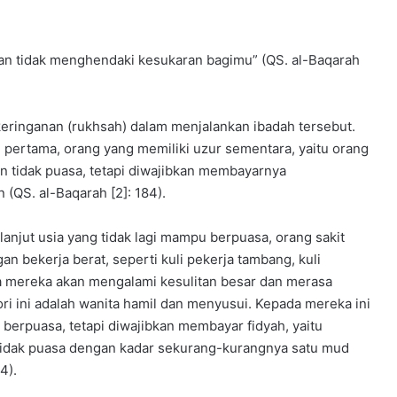
a
n
y
a
an tidak menghendaki kesukaran bagimu” (QS. al-Baqarah
n
g
c
 keringanan (rukhsah) dalam menjalankan ibadah tersebut.
a
 pertama, orang yang memiliki uzur sementara, yaitu orang
k
a
an tidak puasa, tetapi diwajibkan membayarnya
p
 (QS. al-Baqarah [2]: 184).
d
a
lanjut usia yang tidak lagi mampu berpuasa, orang sakit
n
 bekerja berat, seperti kuli pekerja tambang, kuli
p
r
a mereka akan mengalami kesulitan besar dan merasa
o
ri ini adalah wanita hamil dan menyusui. Kepada mereka ini
f
k berpuasa, tetapi diwajibkan membayar fidyah, yaitu
e
 tidak puasa dengan kadar sekurang-kurangnya satu mud
s
4).
i
o