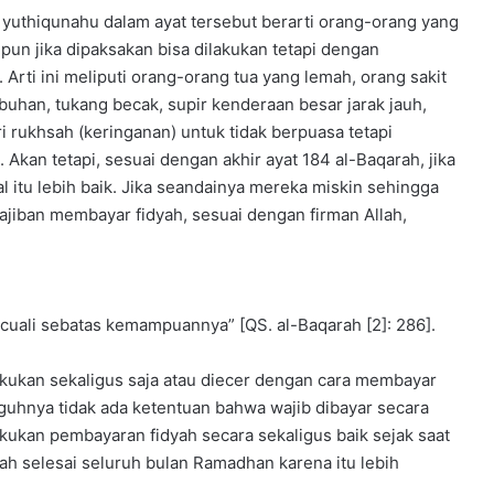
n
 yuthiqunahu dalam ayat tersebut berarti orang-orang yang
a
pun jika dipaksakan bisa dilakukan tetapi dengan
l
 Arti ini meliputi orang-orang tua yang lemah, orang sakit
buhan, tukang becak, supir kenderaan besar jarak jauh,
 rukhsah (keringanan) untuk tidak berpuasa tetapi
kan tetapi, sesuai dengan akhir ayat 184 al-Baqarah, jika
 itu lebih baik. Jika seandainya mereka miskin sehingga
jiban membayar fidyah, sesuai dengan firman Allah,
cuali sebatas kemampuannya” [QS. al-Baqarah [2]: 286].
kukan sekaligus saja atau diecer dengan cara membayar
guhnya tidak ada ketentuan bahwa wajib dibayar secara
lakukan pembayaran fidyah secara sekaligus baik sejak saat
ah selesai seluruh bulan Ramadhan karena itu lebih