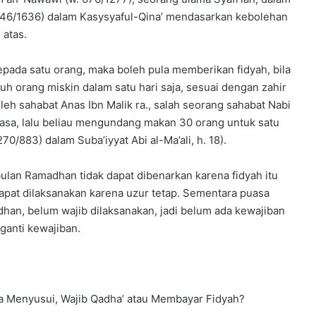
. 1046/1636) dalam Kasysyaful-Qina’ mendasarkan kebolehan
 atas.
pada satu orang, maka boleh pula memberikan fidyah, bila
uh orang miskin dalam satu hari saja, sesuai dengan zahir
oleh sahabat Anas Ibn Malik ra., salah seorang sahabat Nabi
puasa, lalu beliau mengundang makan 30 orang untuk satu
 270/883) dalam Suba’iyyat Abi al-Ma’ali, h. 18).
an Ramadhan tidak dapat dibenarkan karena fidyah itu
dapat dilaksanakan karena uzur tetap. Sementara puasa
an, belum wajib dilaksanakan, jadi belum ada kewajiban
ganti kewajiban.
a Menyusui, Wajib Qadha’ atau Membayar Fidyah?