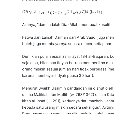
وَمَا جَعَلَ عَلَيْكُمْ فِي الدِّينِ مِنْ حَرَجٍ (سورة الحج: 78)
Artinya, “dan tiadalah Dia (Allah) membuat kesulita
Fatwa dari Lajnah Daimah dari Arab Saudi juga m
boleh juga membayarnya secara diecer setiap hari 
Demikian pula, sesuai zahir ayat 184 al-Baqarah, b
saja atau, bilamana fidyah berupa memberikan maka
orang miskin sesuai jumlah hari tidak berpuasa (m
karena membayar fidyah puasa 30 hari).
Menurut Syaikh Usaimin pandangan ini dianut oleh 
ulama Malikiah. Ibn Muflih (w. 763/1362) dalam Kita
kitab al-Insaf (III: 291), keduanya dari mazhab H
kepada satu orang miskin secara sekaligus”. Artiny
Penegasan yang sama juga dikemukakan oleh Imam 