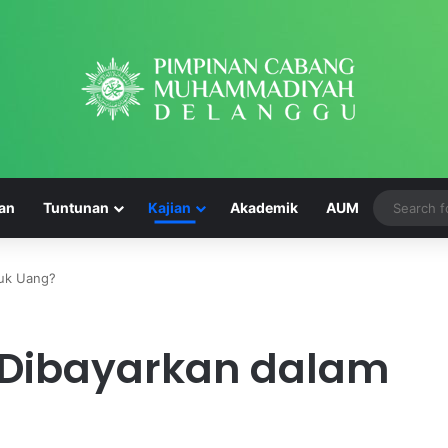
an
Tuntunan
Kajian
Akademik
AUM
tuk Uang?
A
 Dibayarkan dalam
k
h
i
r
May 14, 2024
u