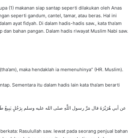
pa (1) makanan siap santap seperti dilakukan oleh Anas
ngan seperti gandum, cantel, tamar, atau beras. Hal ini
lam ayat fidyah. Di dalam hadis-hadis saw., kata tha’am
ap dan bahan pangan. Dalam hadis riwayat Muslim Nabi saw.
(tha’am), maka hendaklah ia memenuhinya” (HR. Muslim).
ntap. Sementara itu dalam hadis lain kata tha’am berarti
عن أبي هُرَيْرَةَ قال مَرَّ رسول اللَّهِ صلى الله عليه وسلم بِرَجُلٍ يَبِيعُ طَ
a berkata: Rasulullah saw. lewat pada seorang penjual bahan