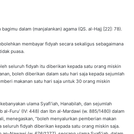
n bagimu dalam (manjalankan) agama (QS. al-Hajj [22]: 78).
embolehkan membayar fidyah secara sekaligus sebagaimana
tidak puasa.
oleh seluruh fidyah itu diberikan kepada satu orang miskin
nan, boleh diberikan dalam satu hari saja kepada sejumlah
emberi makanan satu hari saja untuk 30 orang miskin
kebanyakan ulama Syafi’iah, Hanabilah, dan sejumlah
b al-Furu’ (IV: 448) dan Ibn al-Mardawi (w. 885/1480) dalam
anbali, menegaskan, “boleh menyalurkan pemberian makan
a seluruh fidyah diberikan kepada satu orang miskin saja.
an-Nawawi (w. 676/1277), seorang ulama Syafi’iah, dalam