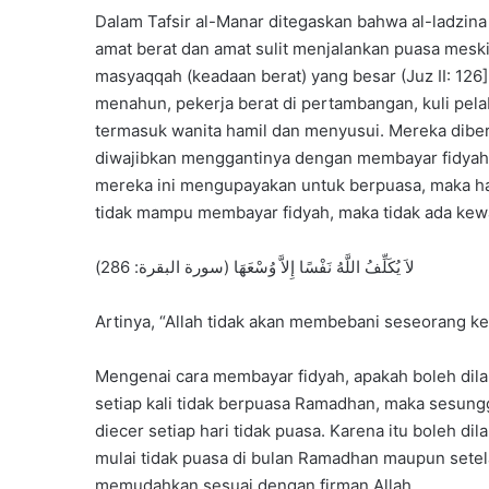
Dalam Tafsir al-Manar ditegaskan bahwa al-ladzina
amat berat dan amat sulit menjalankan puasa meski
masyaqqah (keadaan berat) yang besar (Juz II: 126].
menahun, pekerja berat di pertambangan, kuli pela
termasuk wanita hamil dan menyusui. Mereka diberi
diwajibkan menggantinya dengan membayar fidyah. A
mereka ini mengupayakan untuk berpuasa, maka hal
tidak mampu membayar fidyah, maka tidak ada kewa
لاَ يُكَلِّفُ اللَّهُ نَفْسًا إِلاَّ وُسْعَهَا (سورة البقرة: 286)
Artinya, “Allah tidak akan membebani seseorang ke
Mengenai cara membayar fidyah, apakah boleh dila
setiap kali tidak berpuasa Ramadhan, maka sesung
diecer setiap hari tidak puasa. Karena itu boleh di
mulai tidak puasa di bulan Ramadhan maupun setel
memudahkan sesuai dengan firman Allah,