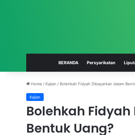
BERANDA
Persyarikatan
Liput
Home
/
Kajian
/
Bolehkah Fidyah Dibayarkan dalam Ben
Kajian
S
Bolehkah Fidyah
M
K
M
Bentuk Uang?
u
h