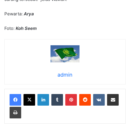
Pewarta:
Arya
Foto:
Koh Seem
admin
LinkedIn
Tumblr
Pinterest
Reddit
VKontakte
Share via Email
Print