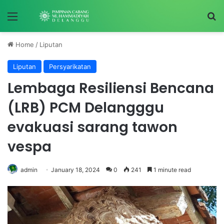
Menu
S
Home
/
Liputan
Liputan
Persyarikatan
Lembaga Resiliensi Bencana
(LRB) PCM Delangggu
evakuasi sarang tawon
vespa
admin
January 18, 2024
0
241
1 minute read